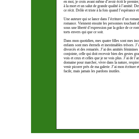
en moi, je crois avant même d’avoir écrit le premi
à la mort et un salut de grande qualité à l’amitié. 
ce récit. Drôle et triste à la fois quand l’espérance e
Une auteure qui se lance dans l’écriture d’un roman 
romance. Viennent ensuite les personnes touchant de
sous une liberté d’expression par la grâce de ce rom
torts envers qui que ce soit.
Dans mon quotidien, mes quatre filles sont mes inco
enfants sont mes éternels et inestimables trésors. J’
divorcés et des remariés. J’ai des amitiés féminines 
conjointe, celle qui doit recevoir bien des gestes g
vois et ceux et celles que je ne vois plus. J’ai de l’
domaine pour marcher, vivre dans la nature, respirer 
venir picorer près de ma galerie. J’ai mon écriture et
facile, mais jamais les pardons inutiles.